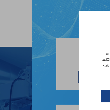
この
お電話による
本国
お近くの
んの
営業