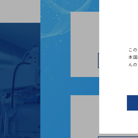
お電話による
お近くの
この
本国
営業
んの
資料請求は