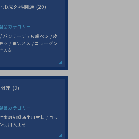
・形成外科関連 (20)
製品カテゴリー
/ バンテージ / 皮膚ペン / 皮
張器 / 電気メス / コラーゲン
注入剤
関連 (2)
製品カテゴリー
性歯周組織再生用材料 / コラ
ン使用人工骨