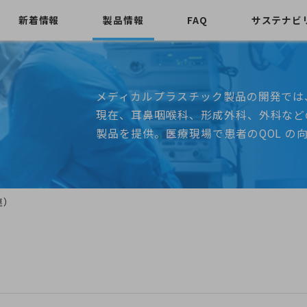
新着情報
製品情報
FAQ
サステナビ
メディカルプラスチック製品の開発では
現在、耳鼻咽喉科、形成外科、外科などの
製品を提供。医療現場で患者のQOL の
連）