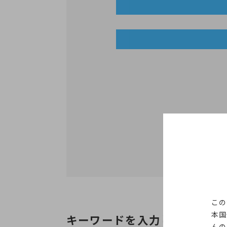
この
本国
キーワードを入力して製品を
んの