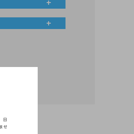
。日
ませ